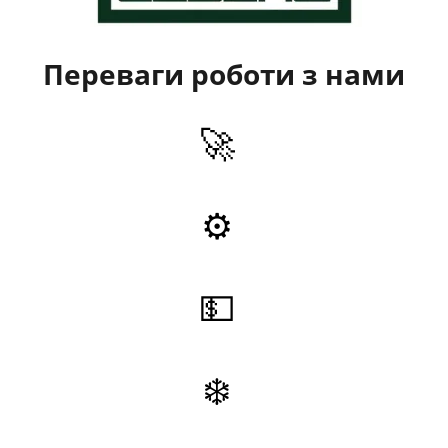
Переваги роботи з нами
🚀
⚙️
💵
❄️