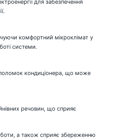
ктроенергії для забезпечення
ї.
ечуючи комфортний мікроклімат у
боті системи.
 поломок кондиціонера, що може
йнівних речовин, що сприяє
оботи, а також сприяє збереженню