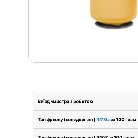
Виїзд майстра з роботою
Тип фреону (холодоагент)
R410a
за 100 грам
Тип фреону (холодоагент) R407 за 100 грам