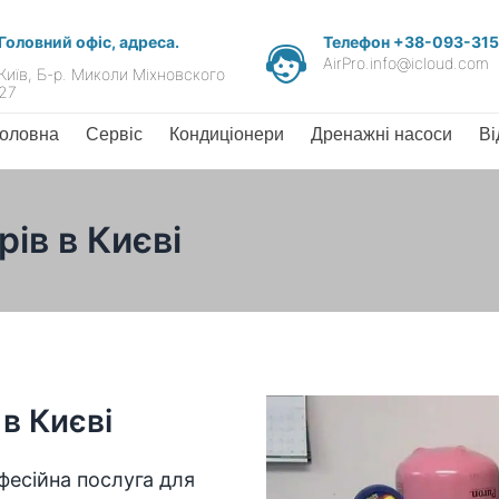
Головний офіс, адреса.
Телефон +38-093-31
AirPro.info@icloud.com
Київ, Б-р. Миколи Міхновского
27
оловна
Сервіс
Кондиціонери
Дренажні насоси
Ві
ів в Києві
в Києві
фесійна послуга для