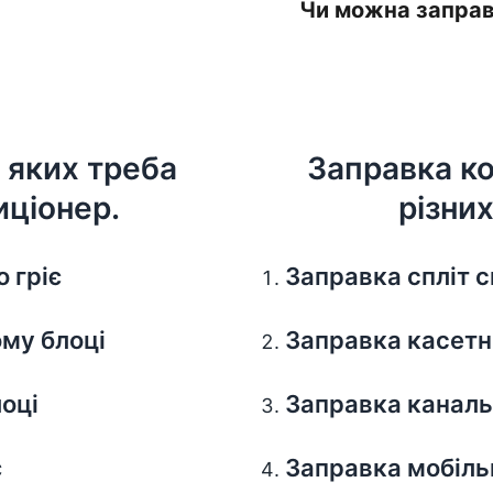
Чи можна заправ
 яких треба
Заправка к
иціонер.
різних
 гріє
Заправка спліт 
ому блоці
Заправка касетн
лоці
Заправка каналь
є
Заправка мобіль