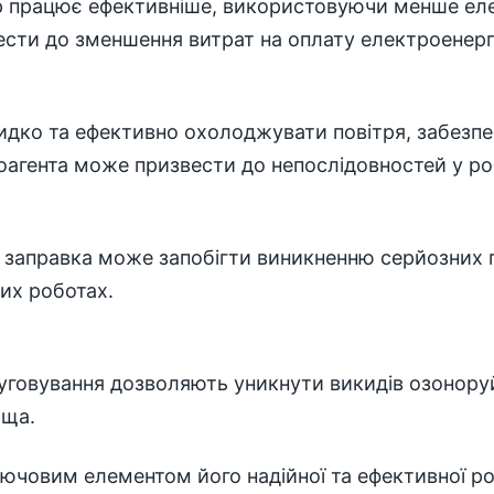
р працює ефективніше, використовуючи менше еле
сти до зменшення витрат на оплату електроенергі
идко та ефективно охолоджувати повітря, забезп
оагента може призвести до непослідовностей у ро
а заправка може запобігти виникненню серйозних
их роботах.
уговування дозволяють уникнути викидів озонору
ища.
лючовим елементом його надійної та ефективної р