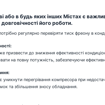
ві або в будь яких інших Містах є важ
 довговічності його роботи.
отрібно регулярно перевіряти тиск фреону в конди
ності:
оже призвести до зниження ефективності кондиціон
вати на повну потужність, забезпечуючи ефектив
ання:
є уникнути перегрівання компресора при недостач
ок та збільшення зносу обладнання.