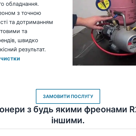
го обладнання.
еоном з точною
сті та дотриманням
товими та
ендів, швидко
існий результат.
а
чистки
ЗАМОВИТИ ПОСЛУГУ
нери з будь якими фреонами R22
іншими.