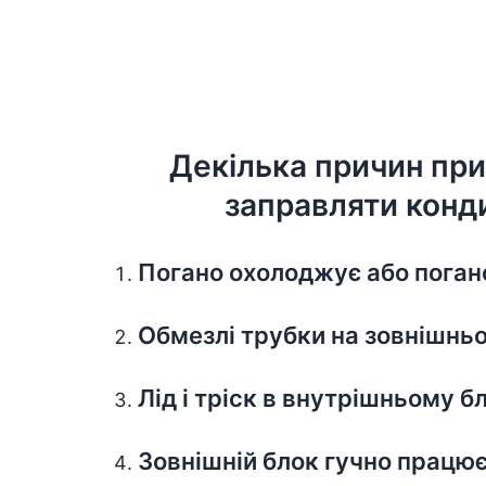
Декілька причин при
заправляти конд
Погано охолоджує або погано
Обмезлі трубки на зовнішнь
Лід і тріск в внутрішньому б
Зовнішній блок гучно працю