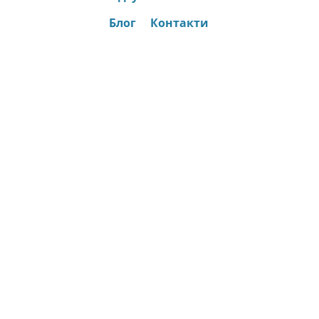
Блог
Контакти
© AirPro 2015 - 2026 • 01042, Б-р. Миколи Міхновского 27 • Тел: