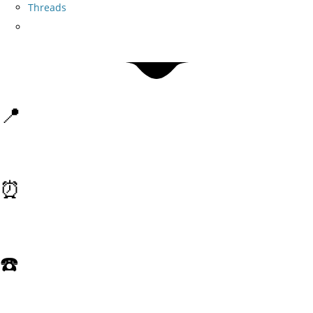
Threads
📍
01042, м. Київ, Б-р. Миколи Міхновского 27
⏰
Пн-Нд: 9:00 - 20:00
☎️
Тел. 093-315-60-26